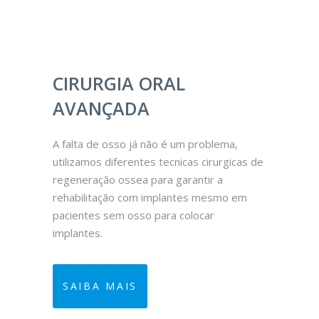
CIRURGIA ORAL
ORTO
AVANÇADA
ponta
A ortodont
ica da sua
dentária q
A falta de osso já não é um problema,
er ou
irregulari
utilizamos diferentes tecnicas cirurgicas de
dentes e m
regeneração ossea para garantir a
dentes mui
rehabilitação com implantes mesmo em
de dentes)
pacientes sem osso para colocar
removíveis
implantes.
SAIBA
SAIBA MAIS