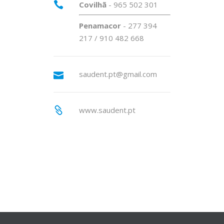
Covilhã
- 965 502 301
Penamacor
- 277 394
217 / 910 482 668
saudent.pt@gmail.com
www.saudent.pt