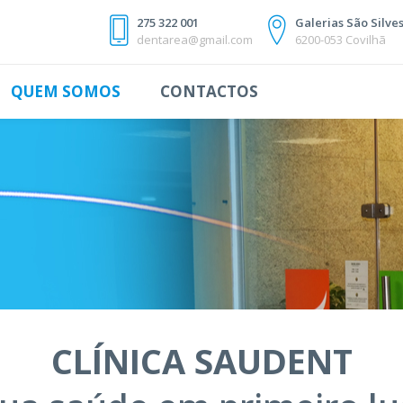
275 322 001
Galerias São Silves
dentarea@gmail.com
6200-053 Covilhã
QUEM SOMOS
CONTACTOS
CLÍNICA SAUDENT