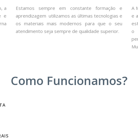
, a
Estamos sempre em constante formação e
A 
e e
aprendizagem utilizamos as últimas tecnologias e
e 
rna
os materiais mais modernos para que o seu
es
atendimento seja sempre de qualidade superior.
o 
pe
Mul
Como Funcionamos?
TA
AIS